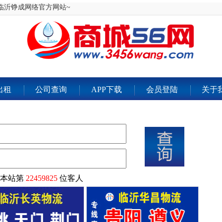
 临沂铮成网络官方网站~
出租
公司查询
APP下载
会员登陆
关于
是本站第
22459825
位客人